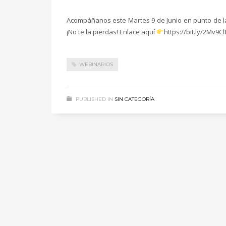
Acompáñanos este Martes 9 de Junio en punto de las
¡No te la pierdas! Enlace aquí
https://bit.ly/2Mv9Cl
WEBINARIOS
PUBLISHED IN
SIN CATEGORÍA