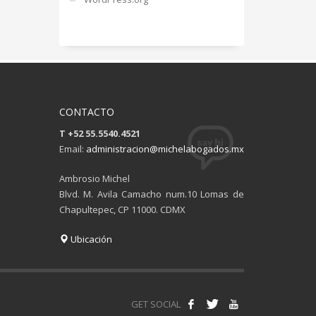
CONTACTO
T +52 55.5540.4521
Email:
administracion@michelabogados.mx
Ambrosio Michel
Blvd. M. Avila Camacho num.10 Lomas de
Chapultepec, CP 11000. CDMX
Ubicación
GET SOCIAL