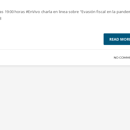
 19:00 horas #EnVivo charla en linea sobre “Evasión fiscal en la pandem
8
READ MOR
NO COMM